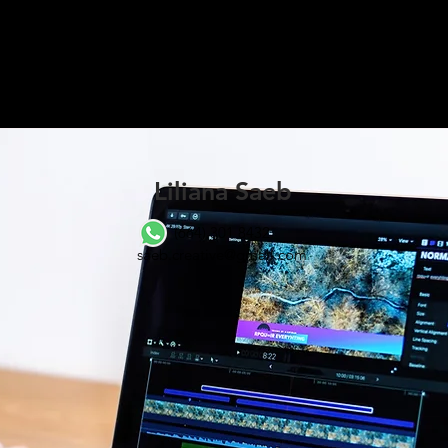
Liliana Saeb
(664) 301 8432
saeb.creative@gmail.com